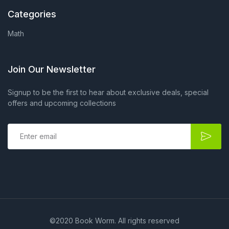
Categories
Math
Join Our Newsletter
Signup to be the first to hear about exclusive deals, special
offers and upcoming collections
E
m
a
i
l
*
©2020 Book Worm. All rights reserved