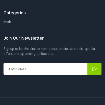
Categories
Math
Join Our Newsletter
Signup to be the first to hear about exclusive deals, special
offers and upcoming collections
E
m
a
i
l
*